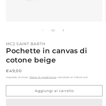
Apri
A
contenuti
c
multimediali
m
su
1
/
2
1
in
i
finestra
f
MC2 SAINT BARTH
modale
Pochette in canvas di
cotone beige
Prezzo
€49,00
di
Imposte incluse.
Spese di spedizione
calcolate al check-out.
listino
Aggiungi al carrello