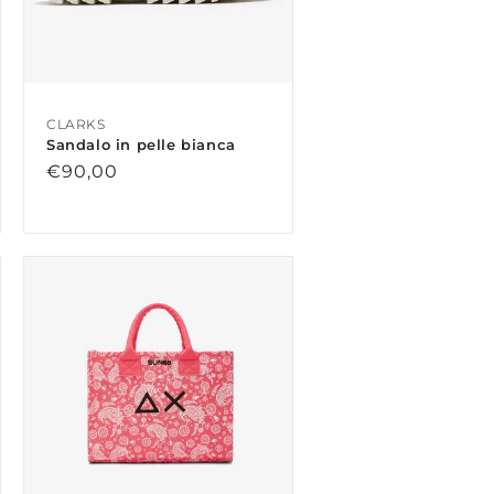
CLARKS
Sandalo in pelle bianca
Prezzo
€90,00
di
listino