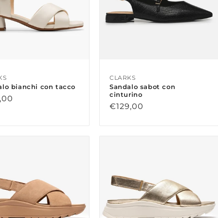
KS
CLARKS
lo bianchi con tacco
Sandalo sabot con
cinturino
zo
,00
Prezzo
€129,00
di
no
listino