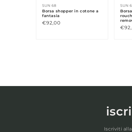
SUN 68
SUN 
Borsa shopper in cotone a
Borsa
fantasia
rouch
remov
Prezzo
€92,00
Prez
€92
di
di
listino
listi
iscr
Iscriviti a