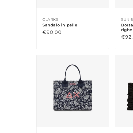
CLARKS
SUN 
Sandalo in pelle
Borsa
righe
Prezzo
€90,00
Prez
€92
di
di
listino
listi