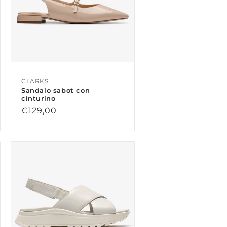
CLARKS
Sandalo sabot con
cinturino
Prezzo
€129,00
di
listino