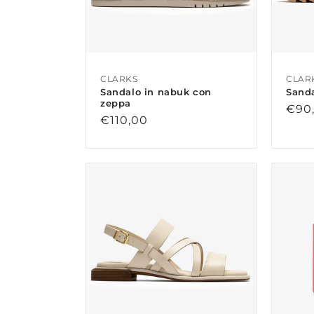
CLARKS
CLAR
Sandalo in nabuk con
Sanda
zeppa
Prez
€90
Prezzo
€110,00
di
di
listi
listino