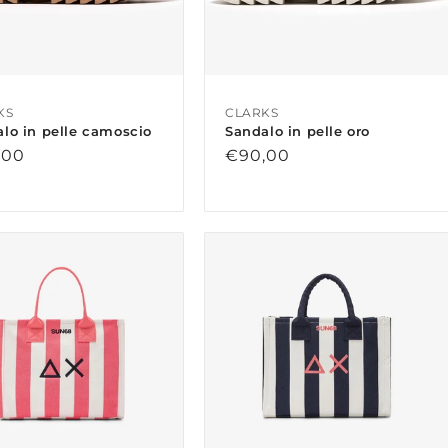
KS
CLARKS
lo in pelle camoscio
Sandalo in pelle oro
zo
,00
Prezzo
€90,00
di
no
listino