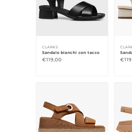
CLARKS
CLAR
Sandalo bianchi con tacco
Sanda
Prezzo
€119,00
Prez
€119
di
di
listino
listi