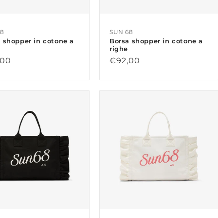
68
SUN 68
 shopper in cotone a
Borsa shopper in cotone a
righe
zo
,00
Prezzo
€92,00
di
no
listino