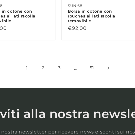
68
SUN 68
 in cotone con
Borsa in cotone con
es ai lati racolla
rouches ai lati racolla
ibile
removibile
zo
,00
Prezzo
€92,00
di
no
listino
1
…
2
3
51
iviti alla nostra newsl
lla nostra newsletter per ricevere news e sconti sui nos