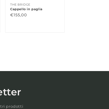
THE BRIDGE
Cappello in paglia
Prezzo
€155,00
di
listino
etter
tri prodotti