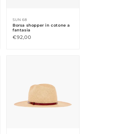
SUN 68
Borsa shopper in cotone a
fantasia
Prezzo
€92,00
di
listino